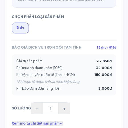
CHỌN PHÂN LOẠI SẢN PHẨM
สี:ดำ
BÁO GIÁ DỊCH VỤ TRỌN GÓI TẠM TÍNH
1 Baht = 815đ
Giá trị sản phẩm:
317.850
đ
Phí mua hộ tham khảo (10%):
32.000
đ
Phí vận chuyển quốc tế (Thái - HCM):
150.000đ
*Phí thực tế được tính lại theo kiện hàng
Phí bảo đảm đơn hàng (1%):
3.000
đ
−
+
SỐ LƯỢNG
Xem mô tả chi tiết sản phẩm