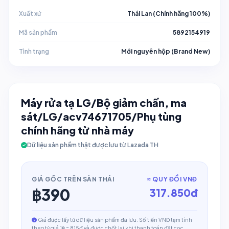
Xuất xứ
Thái Lan (Chính hãng 100%)
Mã sản phẩm
5892154919
Tình trạng
Mới nguyên hộp (Brand New)
Máy rửa tạ LG/Bộ giảm chấn, ma
sát/LG/acv74671705/Phụ tùng
chính hãng từ nhà máy
Dữ liệu sản phẩm thật được lưu từ Lazada TH
GIÁ GỐC TRÊN SÀN THÁI
≈ QUY ĐỔI VNĐ
฿
390
317.850
đ
Giá được lấy từ dữ liệu sản phẩm đã lưu. Số tiền VNĐ tạm tính
theo tỷ giá 1฿ = 815đ và được chốt lại khi thanh toán đặt cọc.