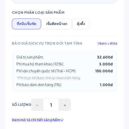
CHỌN PHÂN LOẠI SẢN PHẨM
ที่หนีบเข็มขัด
เข็มติดหน้าอก
ตุ้งติ้ง
BÁO GIÁ DỊCH VỤ TRỌN GÓI TẠM TÍNH
1 Baht = 815đ
Giá trị sản phẩm:
32.600
đ
Phí mua hộ tham khảo (10%):
3.000
đ
Phí vận chuyển quốc tế (Thái - HCM):
150.000đ
*Phí thực tế được tính lại theo kiện hàng
Phí bảo đảm đơn hàng (1%):
1.000
đ
−
+
SỐ LƯỢNG
Xem mô tả chi tiết sản phẩm