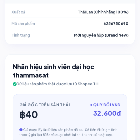
Xuất xứ
Thái Lan (Chính hãng 100%)
Mã sản phẩm
6256750690
Tình trạng
Mới nguyên hộp (Brand New)
Nhãn hiệu sinh viên đại học
thammasat
Dữ liệu sản phẩm thật được lưu từ Shopee TH
GIÁ GỐC TRÊN SÀN THÁI
≈ QUY ĐỔI VNĐ
฿
40
32.600
đ
Giá được lấy từ dữ liệu sản phẩm đã lưu. Số tiền VNĐ tạm tính
theo tỷ giá 1฿ = 815đ và được chốt lại khi thanh toán đặt cọc.