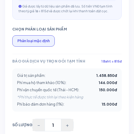
Giá được lấy từ dữ liệu sản phẩm đã lưu. Số tiền VNĐ tạm tính
theo tỷ giá 1฿ = 815đ và được chốt lại khi thanh toán đặt cọc.
CHỌN PHÂN LOẠI SẢN PHẨM
Phân loại mặc định
BÁO GIÁ DỊCH VỤ TRỌN GÓI TẠM TÍNH
1 Baht = 815đ
Giá trị sản phẩm:
1.458.850
đ
Phí mua hộ tham khảo (10%):
146.000
đ
Phí vận chuyển quốc tế (Thái - HCM):
150.000đ
*Phí thực tế được tính lại theo kiện hàng
Phí bảo đảm đơn hàng (1%):
15.000
đ
−
+
SỐ LƯỢNG