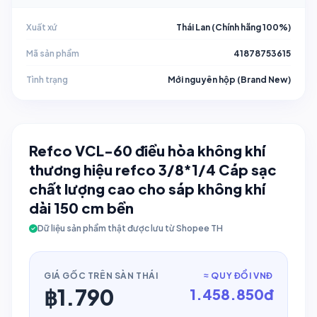
Xuất xứ
Thái Lan (Chính hãng 100%)
Mã sản phẩm
41878753615
Tình trạng
Mới nguyên hộp (Brand New)
Refco VCL-60 điều hòa không khí
thương hiệu refco 3/8*1/4 Cáp sạc
chất lượng cao cho sáp không khí
dài 150 cm bền
Dữ liệu sản phẩm thật được lưu từ Shopee TH
GIÁ GỐC TRÊN SÀN THÁI
≈ QUY ĐỔI VNĐ
฿
1.790
1.458.850
đ