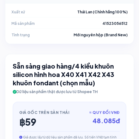
Xuất xứ
Thái Lan (Chính hãng 100%)
Mã sản phẩm
41523056512
Tình trạng
Mới nguyên hộp (Brand New)
Sẵn sàng giao hàng/4 kiểu khuôn
silicon hình hoa X40 X41 X42 X43
khuôn fondant (chọn mẫu)
Dữ liệu sản phẩm thật được lưu từ Shopee TH
GIÁ GỐC TRÊN SÀN THÁI
≈ QUY ĐỔI VNĐ
฿
59
48.085
đ
Giá được lấy từ dữ liệu sản phẩm đã lưu. Số tiền VNĐ tạm tính