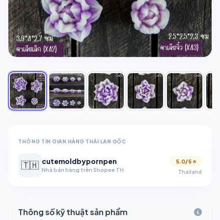
THÔNG TIN GIAN HÀNG THÁI LAN GỐC
cutemoldbypornpen
5.0/5 ⭐
🇹🇭
Nhà bán hàng trên Shopee TH
Thailand
Thông số kỹ thuật sản phẩm