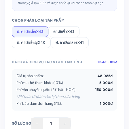
theo tỷ giá 1฿ = 815đ và được chốt lại khi thanh toán đặt cọc.
CHỌN PHÂN LOẠI SẢN PHẨM
ฟ. ดาเลียเล็ก X42
ดาเลียจิ๋ว X43
ฟ. ดาเลียใหญ่ X40
ฟ. ดาเลียกลาง X41
BÁO GIÁ DỊCH VỤ TRỌN GÓI TẠM TÍNH
1 Baht = 815đ
Giá trị sản phẩm:
48.085
đ
Phí mua hộ tham khảo (10%):
5.000
đ
Phí vận chuyển quốc tế (Thái - HCM):
150.000đ
*Phí thực tế được tính lại theo kiện hàng
Phí bảo đảm đơn hàng (1%):
1.000
đ
−
+
SỐ LƯỢNG