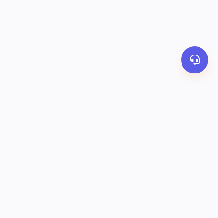
PHƯƠNG THỨC THANH TOÁN
y
Banking
Ví OrderThai
COD
KẾT NỐI VỚI CHÚNG TÔI