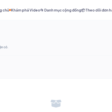
g chủ
Khám phá Video
📂 Danh mục cộng đồng
📦 Theo dõi đơn 
ện có.