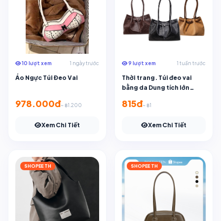
10 lượt xem
1 ngày trước
9 lượt xem
1 tuần trước
Áo Ngực Túi Đeo Vai
Thời trang. Túi đeo vai
bằng da Dung tích lớn
shop502, phù hợp để sử
978.000đ
815đ
~ ฿1.200
~ ฿1
dụng hàng ngày, sẵn sàng
vận chuyển trong B-074
Xem Chi Tiết
Xem Chi Tiết
Thái Lan
SHOPEE TH
SHOPEE TH