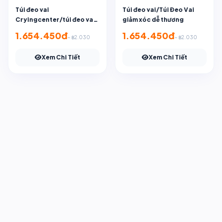
Túi đeo vai
Túi đeo vai/Túi Đeo Vai
Cryingcenter/túi đeo vai
giảm xóc dễ thương
giảm chấn hình chó lạp
1.654.450đ
1.654.450đ
~ ฿2.030
~ ฿2.030
xưởng dễ thương
Xem Chi Tiết
Xem Chi Tiết