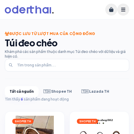
ĐƯỢC LƯU TỪ LƯỢT MUA CỦA CỘNG ĐỒNG
Túi đeo chéo
Khám phá các sản phẩm thuộc danh mục Túi đeo chéo với dữ liệu và giá
hiện có.
Tất cả nguồn
🇹🇭 Shopee TH
🇹🇭 Lazada TH
Tìm thấy
6
sản phẩm đang hoạt động
SHOPEE TH
SHOPEE TH