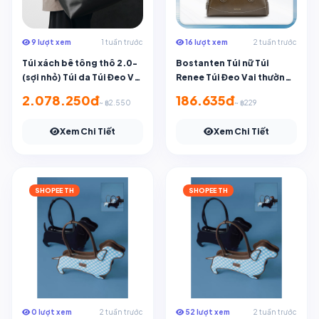
9 lượt xem
1 tuần trước
16 lượt xem
2 tuần trước
Túi xách bê tông thô 2.0-
Bostanten Túi nữ Túi
(sợi nhỏ) Túi da Túi Đeo Vai
Renee Túi Đeo Vai thường
(bắt đầu giao hàng từ 9-10
ngày Túi sức chứa lớn
2.078.250đ
186.635đ
~ ฿2.550
~ ฿229
tháng 7 năm 2026)
phong cách Hàn Quốc đơn
giản
Xem Chi Tiết
Xem Chi Tiết
SHOPEE TH
SHOPEE TH
0 lượt xem
2 tuần trước
52 lượt xem
2 tuần trước