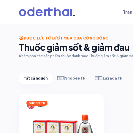
Tran
ĐƯỢC LƯU TỪ LƯỢT MUA CỦA CỘNG ĐỒNG
Thuốc giảm sốt & giảm đau
Khám phá các sản phẩm thuộc danh mục Thuốc giảm sốt & giảm đau v
Tất cả nguồn
🇹🇭 Shopee TH
🇹🇭 Lazada TH
SHOPEE TH