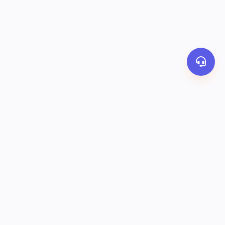
PHƯƠNG THỨC THANH TOÁN
y
Banking
Ví OrderThai
COD
KẾT NỐI VỚI CHÚNG TÔI