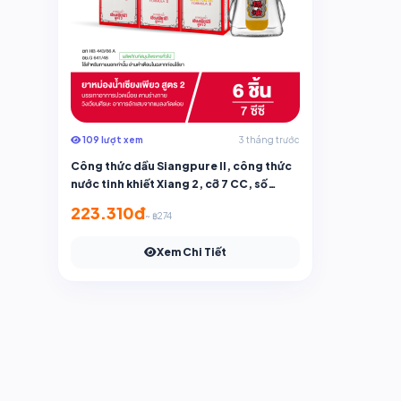
109 lượt xem
3 tháng trước
Công thức dầu Siangpure II, công thức
nước tinh khiết Xiang 2, cỡ 7 CC, số
lượng 6 chiếc.
223.310đ
~ ฿274
Xem Chi Tiết