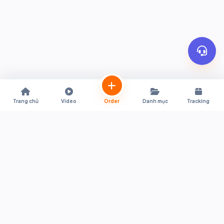
Trang chủ
Video
Order
Danh mục
Tracking
Trợ lý mua sắm trực tiếp từ Shopee & Lazada Thái Lan về Việt Nam.
Hỗ trợ quy đổi giá tự động, đặt hàng tiện lợi, thông quan nhanh
chóng và giao hàng tận nơi.