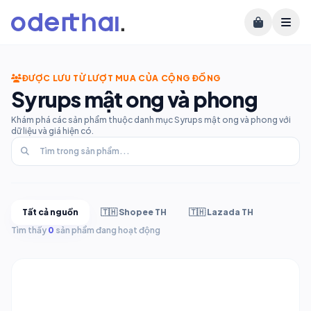
ĐƯỢC LƯU TỪ LƯỢT MUA CỦA CỘNG ĐỒNG
Syrups mật ong và phong
Khám phá các sản phẩm thuộc danh mục Syrups mật ong và phong với
dữ liệu và giá hiện có.
Tất cả nguồn
🇹🇭 Shopee TH
🇹🇭 Lazada TH
Tìm thấy
0
sản phẩm đang hoạt động