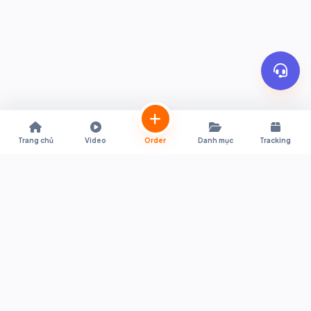
Trang chủ
Video
Order
Danh mục
Tracking
Trợ lý mua sắm trực tiếp từ Shopee & Lazada Thái Lan về Việt Nam.
Hỗ trợ quy đổi giá tự động, đặt hàng tiện lợi, thông quan nhanh
chóng và giao hàng tận nơi.