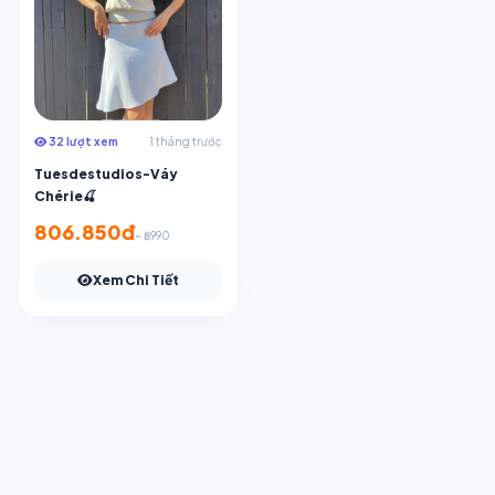
32 lượt xem
1 tháng trước
Tuesdestudios-Váy
Chérie🍒
806.850đ
~ ฿990
Xem Chi Tiết