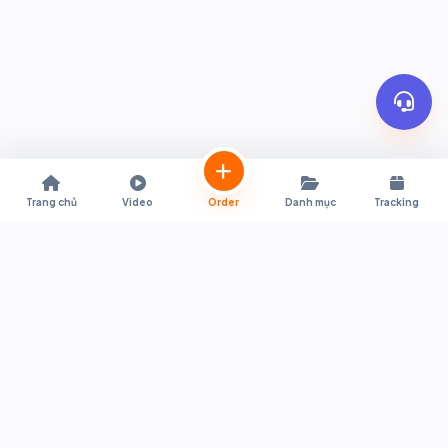
Trang chủ
Video
Order
Danh mục
Tracking
Trợ lý mua sắm trực tiếp từ Shopee & Lazada Thái Lan về Việt Nam.
Hỗ trợ quy đổi giá tự động, đặt hàng tiện lợi, thông quan nhanh
chóng và giao hàng tận nơi.