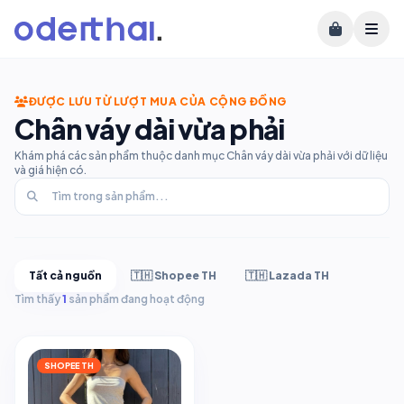
ĐƯỢC LƯU TỪ LƯỢT MUA CỦA CỘNG ĐỒNG
Chân váy dài vừa phải
Khám phá các sản phẩm thuộc danh mục Chân váy dài vừa phải với dữ liệu
và giá hiện có.
Tất cả nguồn
🇹🇭 Shopee TH
🇹🇭 Lazada TH
Tìm thấy
1
sản phẩm đang hoạt động
SHOPEE TH