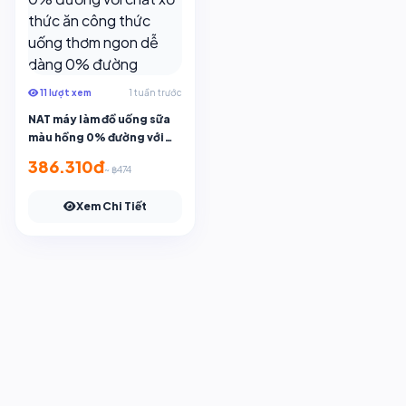
11 lượt xem
1 tuần trước
NAT máy làm đồ uống sữa
màu hồng 0% đường với
chất xơ thức ăn công thức
386.310đ
~ ฿474
uống thơm ngon dễ dàng
0% đường
Xem Chi Tiết