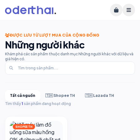
ĐƯỢC LƯU TỪ LƯỢT MUA CỦA CỘNG ĐỒNG
Những người khác
Khám phá các sản phẩm thuộc danh mục Những người khác với dữ liệu và
giá hiện có.
Tất cả nguồn
🇹🇭 Shopee TH
🇹🇭 Lazada TH
Tìm thấy
1
sản phẩm đang hoạt động
SHOPEE TH