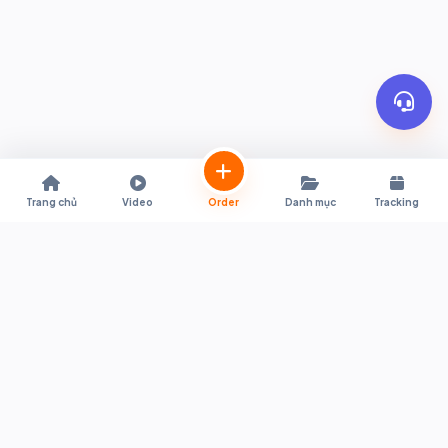
Trang chủ
Video
Order
Danh mục
Tracking
Trợ lý mua sắm trực tiếp từ Shopee & Lazada Thái Lan về Việt Nam.
Hỗ trợ quy đổi giá tự động, đặt hàng tiện lợi, thông quan nhanh
chóng và giao hàng tận nơi.