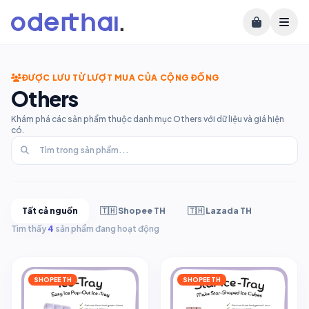
ĐƯỢC LƯU TỪ LƯỢT MUA CỦA CỘNG ĐỒNG
Others
Khám phá các sản phẩm thuộc danh mục Others với dữ liệu và giá hiện
có.
Tất cả nguồn
🇹🇭 Shopee TH
🇹🇭 Lazada TH
Tìm thấy
4
sản phẩm đang hoạt động
SHOPEE TH
SHOPEE TH