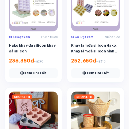
31 lượt xem
1 tuần trước
30 lượt xem
1 tuần trước
Hako khay đá silicon khay
Khay làm đá silicon Hako:
đá silicon
Khay làm đá silicon hình
ngôi sao
236.350đ
252.650đ
~ ฿290
~ ฿310
Xem Chi Tiết
Xem Chi Tiết
SHOPEE TH
SHOPEE TH