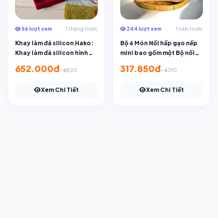
56 lượt xem
1 tháng trước
244 lượt xem
1 năm trước
Khay làm đá silicon Hako:
Bộ 6 Món Nồi hấp gạo nếp
Khay làm đá silicon hình
mini bao gồm một Bộ nồi
trái tim hình chú thỏ may
hấp gạo nếp 10 inch
652.000đ
317.850đ
~ ฿800
~ ฿390
mắn
Xem Chi Tiết
Xem Chi Tiết