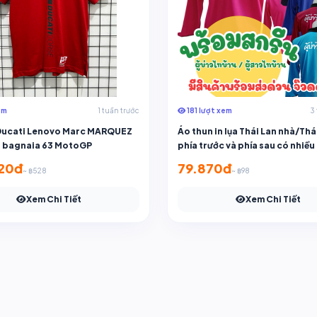
em
1 tuần trước
181 lượt xem
3
Ducati Lenovo Marc MARQUEZ
Áo thun in lụa Thái Lan nhà/Thá
 bagnaia 63 MotoGP
phía trước và phía sau có nhiều
để lựa chọn
20đ
79.870đ
~ ฿528
~ ฿98
Xem Chi Tiết
Xem Chi Tiết