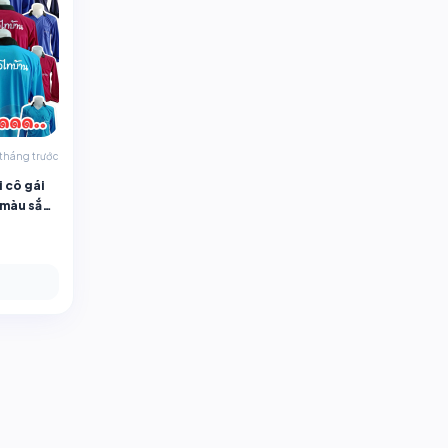
 tháng trước
i cô gái
 màu sắc