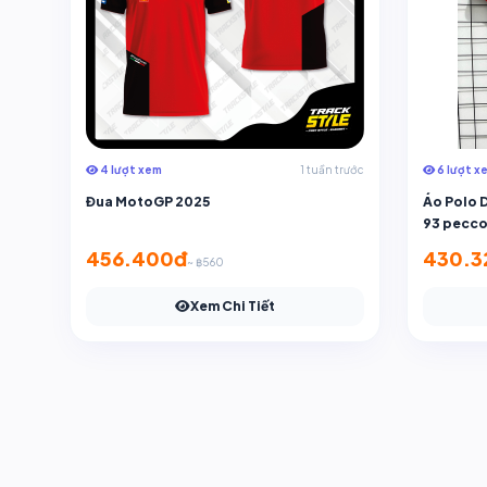
4 lượt xem
1 tuần trước
6 lượt x
Đua MotoGP 2025
Áo Polo 
93 pecco
456.400đ
430.3
~ ฿560
Xem Chi Tiết