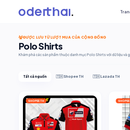
Tran
ĐƯỢC LƯU TỪ LƯỢT MUA CỦA CỘNG ĐỒNG
Polo Shirts
Khám phá các sản phẩm thuộc danh mục Polo Shirts với dữ liệu và gi
Tất cả nguồn
🇹🇭 Shopee TH
🇹🇭 Lazada TH
SHOPEE TH
SHOPEE