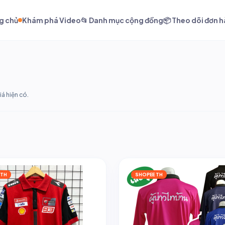
g chủ
Khám phá Video
📂 Danh mục cộng đồng
📦 Theo dõi đơn 
á hiện có.
 TH
SHOPEE TH