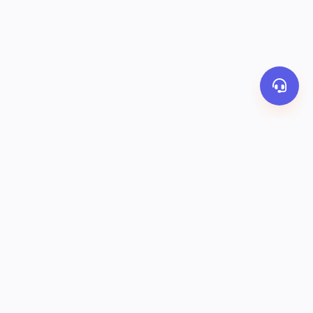
PHƯƠNG THỨC THANH TOÁN
y
Banking
Ví OrderThai
COD
KẾT NỐI VỚI CHÚNG TÔI