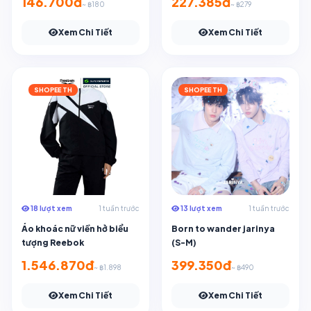
146.700đ
227.385đ
~ ฿180
~ ฿279
Xem Chi Tiết
Xem Chi Tiết
SHOPEE TH
SHOPEE TH
18 lượt xem
1 tuần trước
13 lượt xem
1 tuần trước
Áo khoác nữ viền hở biểu
Born to wander jarinya
tượng Reebok
(S-M)
1.546.870đ
399.350đ
~ ฿1.898
~ ฿490
Xem Chi Tiết
Xem Chi Tiết