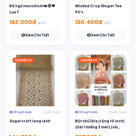
Đồ ngủ monchichi❤️🐵🤎
Wicked Crop Ringer Tee
Lụa Ý
90's
163.000đ
130.400đ
~ ฿200
~ ฿160
Xem Chi Tiết
Xem Chi Tiết
SHOPEE TH
SHOPEE TH
19 lượt xem
1 tuần trước
14 lượt xem
1 tuần trước
Sugarcraft long lanh
Bột nhũ Dứa (rộng 10 inch)
(Dài 1 miếng 3 mét) (vải
chưa được khâu ở cuối vải)