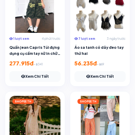
1 lượt xem
4 phút trước
7 lượt xem
3 ngày trước
Quần jean Capris Túi đựng
Áo sa tanh có dây đeo tay
dụng cụ cầm tay nữ in chữ
thứ hai
rằn ri cổ điển chân rộng
277.915đ
56.235đ
~ ฿341
~ ฿69
zixin thường ngày
Xem Chi Tiết
Xem Chi Tiết
SHOPEE TH
SHOPEE TH