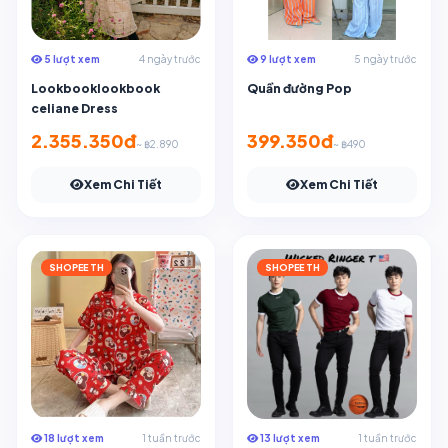
5 lượt xem
4 ngày trước
9 lượt xem
5 ngày trước
Lookbooklookbook
Quần đường Pop
celiane Dress
2.355.350đ
399.350đ
~ ฿2.890
~ ฿490
Xem Chi Tiết
Xem Chi Tiết
SHOPEE TH
SHOPEE TH
18 lượt xem
1 tuần trước
13 lượt xem
1 tuần trước