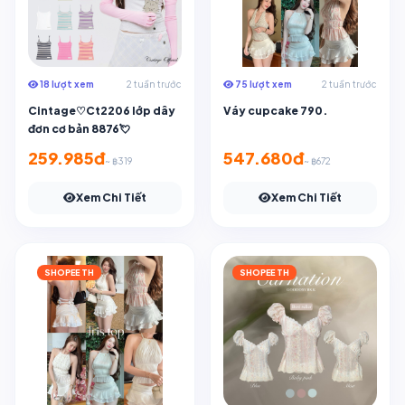
18 lượt xem
2 tuần trước
75 lượt xem
2 tuần trước
Cintage♡Ct2206 lớp dây
Váy cupcake 790.
đơn cơ bản 8876💘
259.985đ
547.680đ
~ ฿319
~ ฿672
Xem Chi Tiết
Xem Chi Tiết
SHOPEE TH
SHOPEE TH