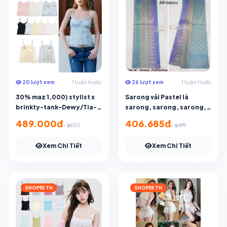
20 lượt xem
1 tuần trước
26 lượt xem
1 tuần trước
30% maz 1,000) stylist x
Sarong vải Pastel là
brinkty-tank-Dewy/Tia-
sarong, sarong, sarong,
016/017
sarong, sarong, sarong,
489.000đ
406.685đ
~ ฿600
~ ฿499
sarong, sarong, sarong,
sarong, sarong và búi
Xem Chi Tiết
Xem Chi Tiết
tóc.
SHOPEE TH
SHOPEE TH