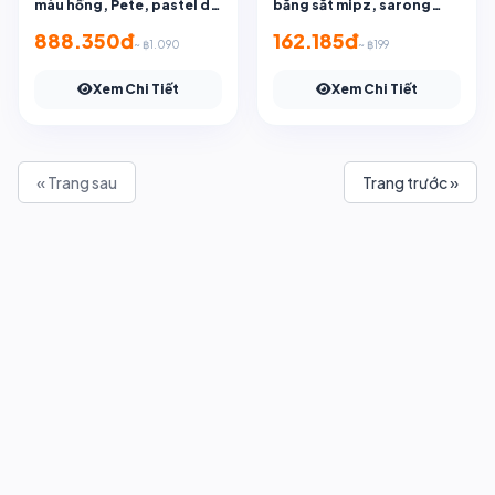
màu hồng, Pete, pastel dịu
bằng sắt mipz, sarong
dàng, mặc một công việc
đóng móc và vòng, sarong
888.350đ
162.185đ
~ ฿1.090
~ ฿199
làm đẹp.
làm sẵn
Xem Chi Tiết
Xem Chi Tiết
« Trang sau
Trang trước »