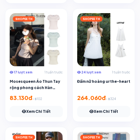
SHOPEE TH
SHOPEE TH
17 lượt xem
1 tuần trước
24 lượt xem
1 tuần trước
Mosesqueen Áo Thun Tay
Đầm nữ hoàng urthe-heart
rộng phong cách Hàn
Quốc MOSES Queen áo
83.130đ
264.060đ
~ ฿102
~ ฿324
cánh dáng ôm hợp thời
trang cho nữ #63863
Xem Chi Tiết
Xem Chi Tiết
SHOPEE TH
SHOPEE TH