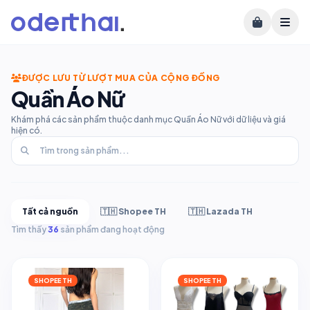
ĐƯỢC LƯU TỪ LƯỢT MUA CỦA CỘNG ĐỒNG
Quần Áo Nữ
Khám phá các sản phẩm thuộc danh mục Quần Áo Nữ với dữ liệu và giá
hiện có.
Tất cả nguồn
🇹🇭 Shopee TH
🇹🇭 Lazada TH
Tìm thấy
36
sản phẩm đang hoạt động
SHOPEE TH
SHOPEE TH