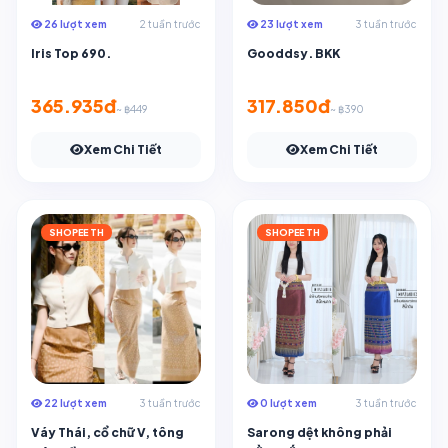
26 lượt xem
2 tuần trước
23 lượt xem
3 tuần trước
Iris Top 690.
Gooddsy. BKK
365.935đ
317.850đ
~ ฿449
~ ฿390
Xem Chi Tiết
Xem Chi Tiết
SHOPEE TH
SHOPEE TH
22 lượt xem
3 tuần trước
0 lượt xem
3 tuần trước
Váy Thái, cổ chữ V, tông
Sarong dệt không phải