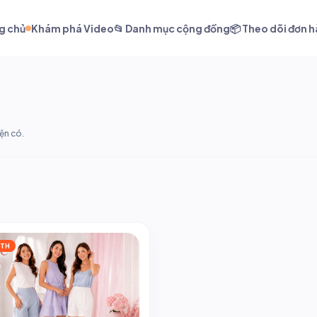
g chủ
Khám phá Video
📂 Danh mục cộng đồng
📦 Theo dõi đơn 
ện có.
 TH