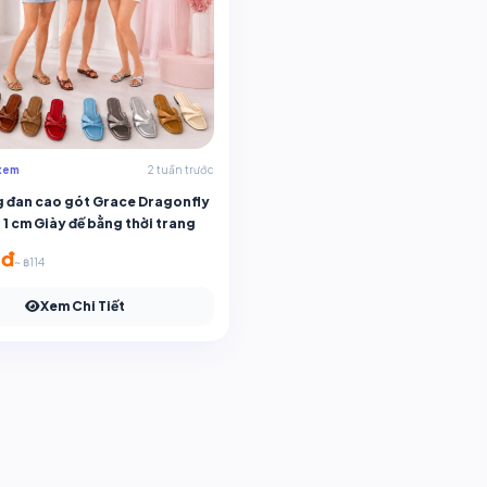
xem
2 tuần trước
g đan cao gót Grace Dragonfly
1 cm Giày đế bằng thời trang
0đ
~ ฿114
Xem Chi Tiết