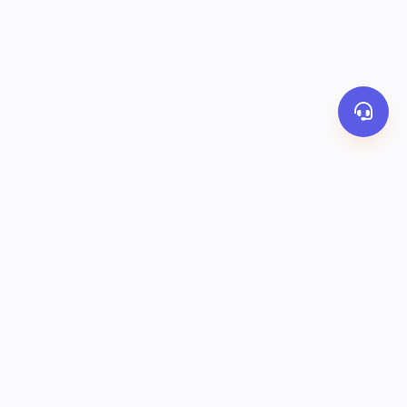
PHƯƠNG THỨC THANH TOÁN
y
Banking
Ví OrderThai
COD
KẾT NỐI VỚI CHÚNG TÔI