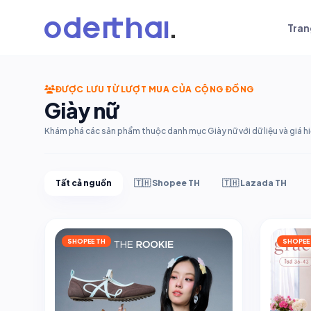
Tran
ĐƯỢC LƯU TỪ LƯỢT MUA CỦA CỘNG ĐỒNG
Giày nữ
Khám phá các sản phẩm thuộc danh mục Giày nữ với dữ liệu và giá hi
Tất cả nguồn
🇹🇭 Shopee TH
🇹🇭 Lazada TH
SHOPEE TH
SHOPEE