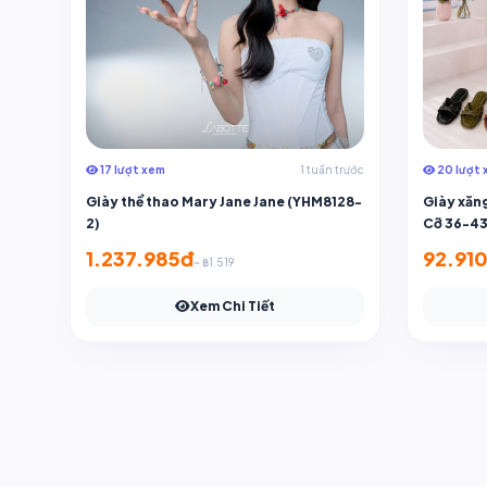
17 lượt xem
1 tuần trước
20 lượt 
Giày thể thao Mary Jane Jane (YHM8128-
Giày xăn
2)
Cỡ 36-43 
1.237.985đ
92.91
~ ฿1.519
Xem Chi Tiết