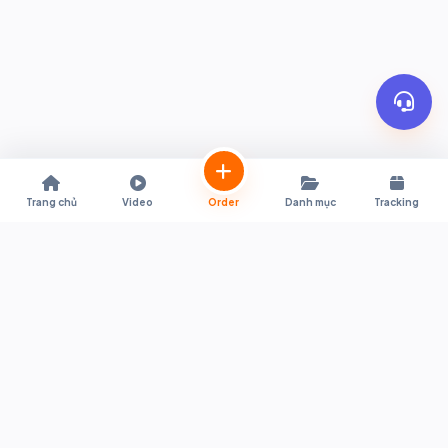
Trang chủ
Video
Order
Danh mục
Tracking
Trợ lý mua sắm trực tiếp từ Shopee & Lazada Thái Lan về Việt Nam.
Hỗ trợ quy đổi giá tự động, đặt hàng tiện lợi, thông quan nhanh
chóng và giao hàng tận nơi.