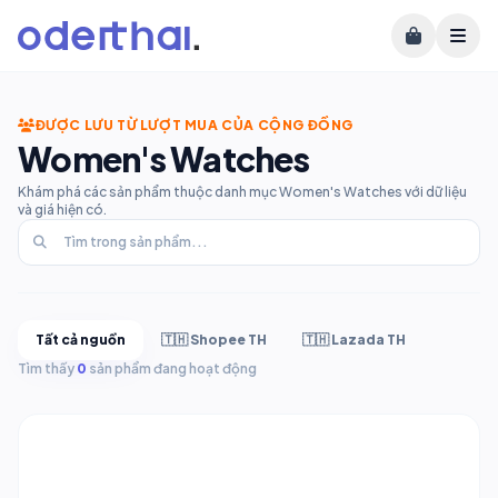
ĐƯỢC LƯU TỪ LƯỢT MUA CỦA CỘNG ĐỒNG
Women's Watches
Khám phá các sản phẩm thuộc danh mục Women's Watches với dữ liệu
và giá hiện có.
Tất cả nguồn
🇹🇭 Shopee TH
🇹🇭 Lazada TH
Tìm thấy
0
sản phẩm đang hoạt động