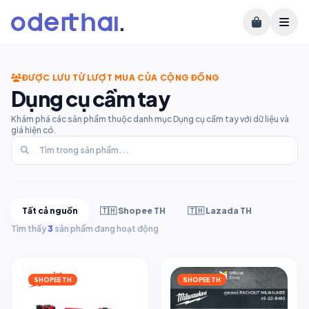
ĐƯỢC LƯU TỪ LƯỢT MUA CỦA CỘNG ĐỒNG
Dụng cụ cầm tay
Khám phá các sản phẩm thuộc danh mục Dụng cụ cầm tay với dữ liệu và
giá hiện có.
Tất cả nguồn
🇹🇭 Shopee TH
🇹🇭 Lazada TH
Tìm thấy
3
sản phẩm đang hoạt động
SHOPEE TH
SHOPEE TH