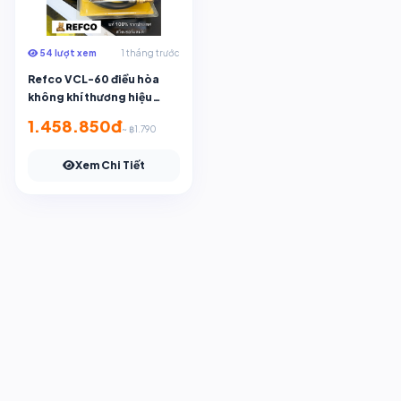
54 lượt xem
1 tháng trước
Refco VCL-60 điều hòa
không khí thương hiệu
refco 3/8*1/4 Cáp sạc
1.458.850đ
~ ฿1.790
chất lượng cao cho sáp
không khí dài 150 cm bền
Xem Chi Tiết