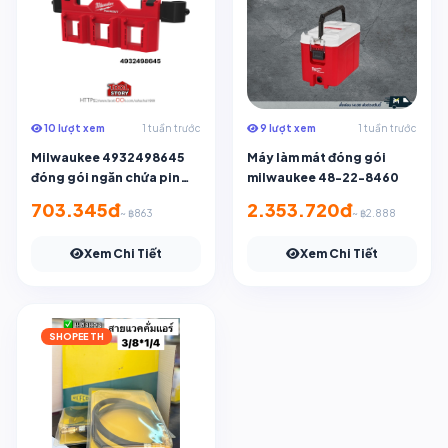
10 lượt xem
1 tuần trước
9 lượt xem
1 tuần trước
Milwaukee 4932498645
Máy làm mát đóng gói
đóng gói ngăn chứa pin
milwaukee 48-22-8460
M18 3 kênh
703.345đ
2.353.720đ
~ ฿863
~ ฿2.888
Xem Chi Tiết
Xem Chi Tiết
SHOPEE TH