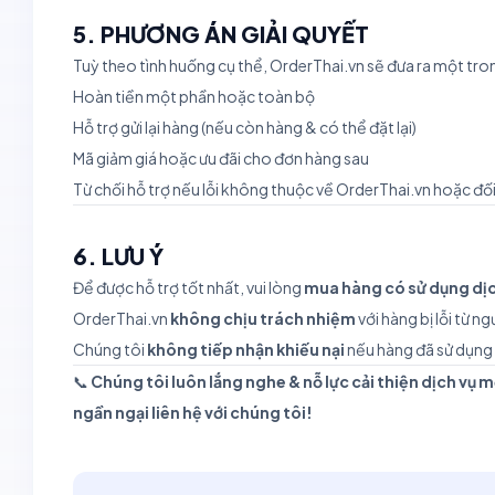
5. PHƯƠNG ÁN GIẢI QUYẾT
Tuỳ theo tình huống cụ thể, OrderThai.vn sẽ đưa ra một tron
Hoàn tiền một phần hoặc toàn bộ
Hỗ trợ gửi lại hàng (nếu còn hàng & có thể đặt lại)
Mã giảm giá hoặc ưu đãi cho đơn hàng sau
Từ chối hỗ trợ nếu lỗi không thuộc về OrderThai.vn hoặc đố
6. LƯU Ý
Để được hỗ trợ tốt nhất, vui lòng
mua hàng có sử dụng dịch
OrderThai.vn
không chịu trách nhiệm
với hàng bị lỗi từ 
Chúng tôi
không tiếp nhận khiếu nại
nếu hàng đã sử dụng 
📞
Chúng tôi luôn lắng nghe & nỗ lực cải thiện dịch vụ 
ngần ngại liên hệ với chúng tôi!