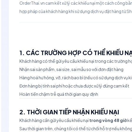
OrderThai.vn cam kết xử lý các khiếu nại một cách công b
hợp pháp của khách hàng khi sử dụng dịch vụ đặt hàng từ S
1. CÁC TRƯỜNG HỢP CÓ THỂ KHIẾU NẠ
Khách hàng có thể gửi yêu cầu khiếu nại trong các trường h
Nhận sai sản phẩm, sai size, sai mẫu so với đơn đặt hàng
Hàng hoá hư hỏng, vỡ, rách bao bì (nếu có sử dụng dịch vụ k
Đơn hàng bị tính sai phí hoặc chưa được xử lý đúng cam kết
Hoàn tiền chậm trễ quá thời gian quy định
2. THỜI GIAN TIẾP NHẬN KHIẾU NẠI
Khách hàng cần gửi yêu cầu khiếu nại
trong vòng 48 giờ
kể
Sau thời gian trên, chúng tôi có thể từ chối hỗ trợ nếu khô