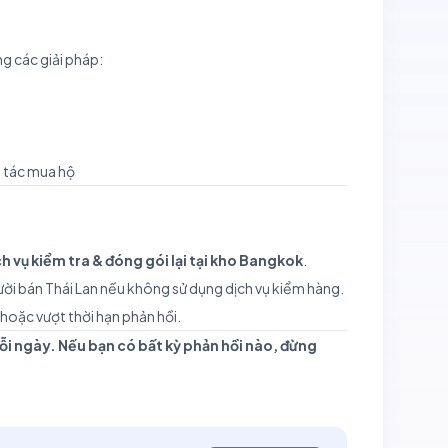
g các giải pháp:
i tác mua hộ
 vụ kiểm tra & đóng gói lại tại kho Bangkok
.
người bán Thái Lan nếu không sử dụng dịch vụ kiểm hàng.
hoặc vượt thời hạn phản hồi.
mỗi ngày. Nếu bạn có bất kỳ phản hồi nào, đừng