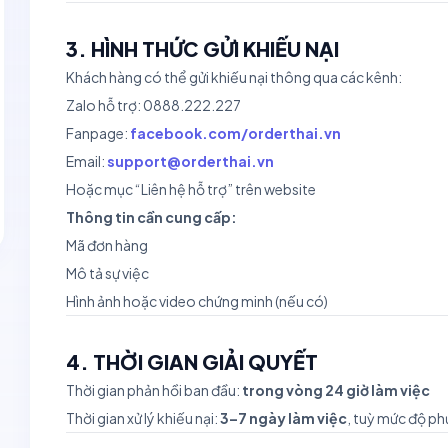
3. HÌNH THỨC GỬI KHIẾU NẠI
Khách hàng có thể gửi khiếu nại thông qua các kênh:
Zalo hỗ trợ: 0888.222.227
Fanpage:
facebook.com/orderthai.vn
Email:
support@orderthai.vn
Hoặc mục “Liên hệ hỗ trợ” trên website
Thông tin cần cung cấp:
Mã đơn hàng
Mô tả sự việc
Hình ảnh hoặc video chứng minh (nếu có)
4. THỜI GIAN GIẢI QUYẾT
Thời gian phản hồi ban đầu:
trong vòng 24 giờ làm việc
Thời gian xử lý khiếu nại:
3–7 ngày làm việc
, tuỳ mức độ ph