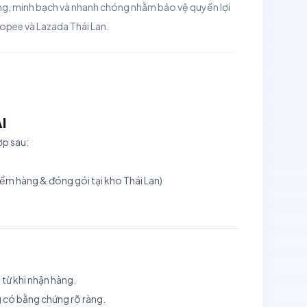
ằng, minh bạch và nhanh chóng nhằm bảo vệ quyền lợi
hopee và Lazada Thái Lan.
I
ợp sau:
iểm hàng & đóng gói tại kho Thái Lan)
 từ khi nhận hàng.
ng có bằng chứng rõ ràng.