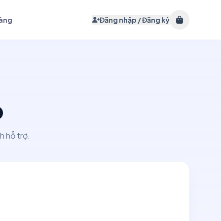
hàng
Đăng nhập / Đăng ký
p
h hỗ trợ.