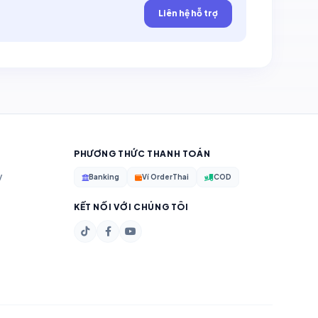
Liên hệ hỗ trợ
PHƯƠNG THỨC THANH TOÁN
y
Banking
Ví OrderThai
COD
KẾT NỐI VỚI CHÚNG TÔI