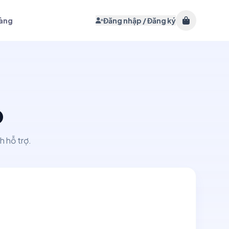
hàng
Đăng nhập / Đăng ký
p
h hỗ trợ.