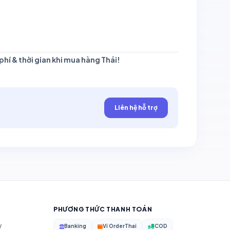
 phí & thời gian khi mua hàng Thái!
Liên hệ hỗ trợ
PHƯƠNG THỨC THANH TOÁN
y
Banking
Ví OrderThai
COD