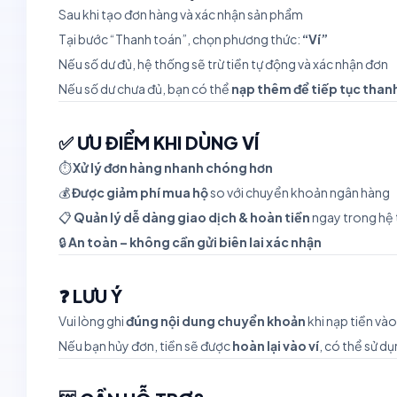
Sau khi tạo đơn hàng và xác nhận sản phẩm
Tại bước “Thanh toán”, chọn phương thức:
“Ví”
Nếu số dư đủ, hệ thống sẽ trừ tiền tự động và xác nhận đơn
Nếu số dư chưa đủ, bạn có thể
nạp thêm để tiếp tục than
✅ ƯU ĐIỂM KHI DÙNG VÍ
⏱
Xử lý đơn hàng nhanh chóng hơn
💰
Được giảm phí mua hộ
so với chuyển khoản ngân hàng
📋
Quản lý dễ dàng giao dịch & hoàn tiền
ngay trong hệ
🔒
An toàn – không cần gửi biên lai xác nhận
❓ LƯU Ý
Vui lòng ghi
đúng nội dung chuyển khoản
khi nạp tiền vào
Nếu bạn hủy đơn, tiền sẽ được
hoàn lại vào ví
, có thể sử d