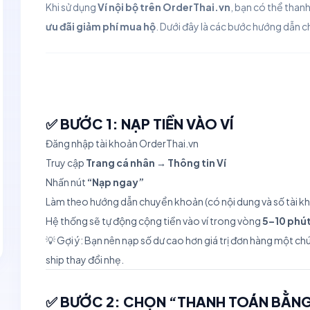
Khi sử dụng
Ví nội bộ trên OrderThai.vn
, bạn có thể than
ưu đãi giảm phí mua hộ
. Dưới đây là các bước hướng dẫn ch
✅ BƯỚC 1: NẠP TIỀN VÀO VÍ
Đăng nhập tài khoản OrderThai.vn
Truy cập
Trang cá nhân → Thông tin Ví
Nhấn nút
“Nạp ngay”
Làm theo hướng dẫn chuyển khoản (có nội dung và số tài kh
Hệ thống sẽ tự động cộng tiền vào ví trong vòng
5–10 phú
💡 Gợi ý: Bạn nên nạp số dư cao hơn giá trị đơn hàng một c
ship thay đổi nhẹ.
✅ BƯỚC 2: CHỌN “THANH TOÁN BẰNG