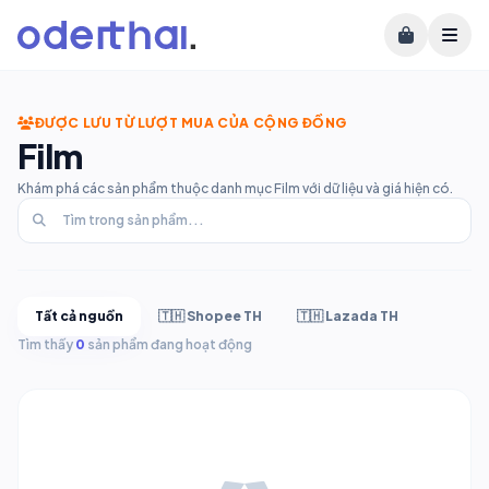
ĐƯỢC LƯU TỪ LƯỢT MUA CỦA CỘNG ĐỒNG
Film
Khám phá các sản phẩm thuộc danh mục Film với dữ liệu và giá hiện có.
Tất cả nguồn
🇹🇭 Shopee TH
🇹🇭 Lazada TH
Tìm thấy
0
sản phẩm đang hoạt động