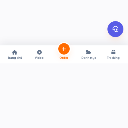
Trang chủ
Video
Order
Danh mục
Tracking
Trợ lý mua sắm trực tiếp từ Shopee & Lazada Thái Lan về Việt Nam.
Hỗ trợ quy đổi giá tự động, đặt hàng tiện lợi, thông quan nhanh
chóng và giao hàng tận nơi.