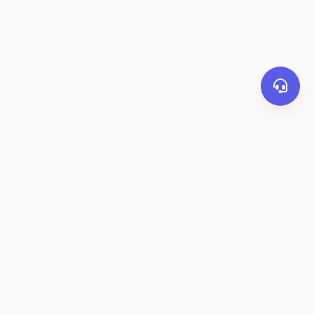
PHƯƠNG THỨC THANH TOÁN
y
Banking
Ví OrderThai
COD
KẾT NỐI VỚI CHÚNG TÔI