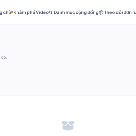
g chủ
Khám phá Video
📂 Danh mục cộng đồng
📦 Theo dõi đơn 
 có.