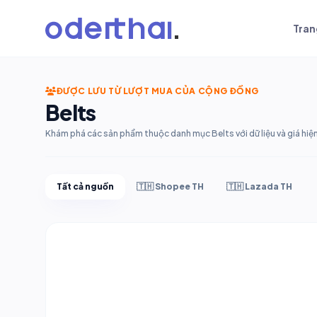
Tran
ĐƯỢC LƯU TỪ LƯỢT MUA CỦA CỘNG ĐỒNG
Belts
Khám phá các sản phẩm thuộc danh mục Belts với dữ liệu và giá hiện
Tất cả nguồn
🇹🇭 Shopee TH
🇹🇭 Lazada TH