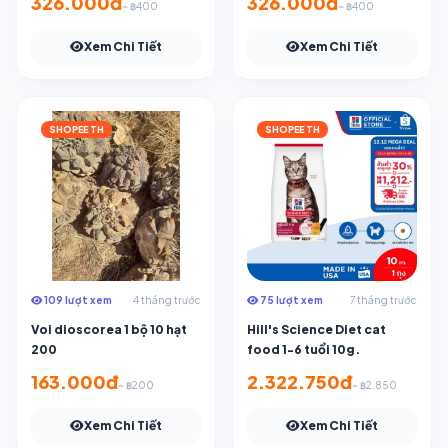
326.000đ
326.000đ
~ ฿400
~ ฿400
Xem Chi Tiết
Xem Chi Tiết
SHOPEE TH
SHOPEE TH
109 lượt xem
4 tháng trước
75 lượt xem
7 tháng trước
Voi dioscorea 1 bộ 10 hạt
Hill's Science Diet cat
200
food 1-6 tuổi 10g.
163.000đ
2.322.750đ
~ ฿200
~ ฿2.850
Xem Chi Tiết
Xem Chi Tiết