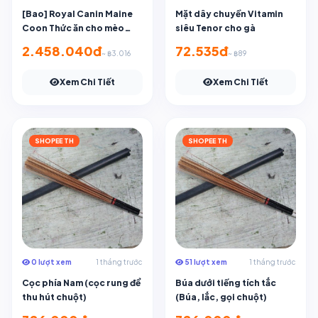
[Bao] Royal Canin Maine
Mặt dây chuyền Vitamin
Coon Thức ăn cho mèo
siêu Tenor cho gà
trưởng thành từ 15 tháng
2.458.040đ
72.535đ
~ ฿3.016
~ ฿89
trở lên 10 kg.
Xem Chi Tiết
Xem Chi Tiết
SHOPEE TH
SHOPEE TH
0 lượt xem
1 tháng trước
51 lượt xem
1 tháng trước
Cọc phía Nam (cọc rung để
Búa dưới tiếng tích tắc
thu hút chuột)
(Búa, lắc, gọi chuột)