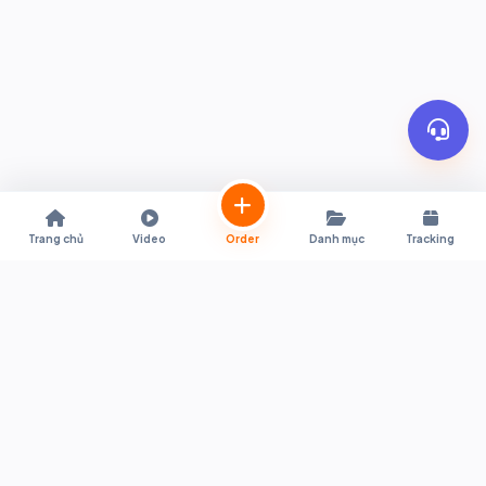
Trang chủ
Video
Order
Danh mục
Tracking
Trợ lý mua sắm trực tiếp từ Shopee & Lazada Thái Lan về Việt Nam.
Hỗ trợ quy đổi giá tự động, đặt hàng tiện lợi, thông quan nhanh