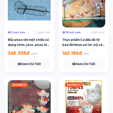
5 lượt xem
1 ngày trước
18 lượt xem
1 tuần trước
Bẫy phao lớn một chiều sử
Thực phẩm Cá đầu đỏ tế
dụng chim, java, phao lớn
bào RH khun sai 1m. bộ các
và các loài chim khác.
loại đầu cam
365.935đ
162.185đ
~ ฿449
~ ฿199
Xem Chi Tiết
Xem Chi Tiết
SHOPEE TH
SHOPEE TH