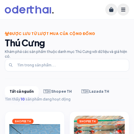
ĐƯỢC LƯU TỪ LƯỢT MUA CỦA CỘNG ĐỒNG
Thú Cưng
Khám phá các sản phẩm thuộc danh mục Thú Cưng với dữ liệu và giá hiện
có.
Tất cả nguồn
🇹🇭 Shopee TH
🇹🇭 Lazada TH
Tìm thấy
10
sản phẩm đang hoạt động
SHOPEE TH
SHOPEE TH