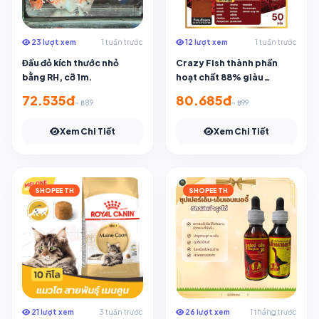
23 lượt xem
1 tuần trước
12 lượt xem
1 tuần trước
Đầu đỏ kích thước nhỏ
Crazy Fish thành phần
bằng RH, cỡ 1m.
hoạt chất 88% giàu
protein tubufex [Giun đất]
72.535đ
80.685đ
~ ฿89
~ ฿99
Xem Chi Tiết
Xem Chi Tiết
SHOPEE TH
SHOPEE TH
21 lượt xem
3 tuần trước
26 lượt xem
1 tháng trước