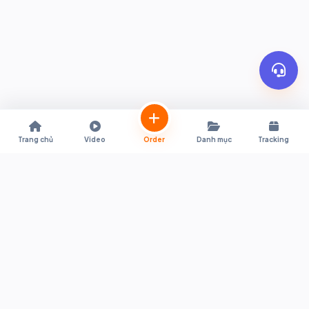
Trang chủ
Video
Order
Danh mục
Tracking
Trợ lý mua sắm trực tiếp từ Shopee & Lazada Thái Lan về Việt Nam.
Hỗ trợ quy đổi giá tự động, đặt hàng tiện lợi, thông quan nhanh
chóng và giao hàng tận nơi.