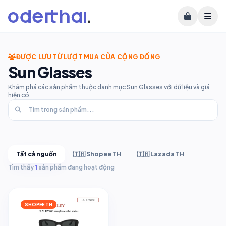
ĐƯỢC LƯU TỪ LƯỢT MUA CỦA CỘNG ĐỒNG
Sun Glasses
Khám phá các sản phẩm thuộc danh mục Sun Glasses với dữ liệu và giá
hiện có.
Tất cả nguồn
🇹🇭 Shopee TH
🇹🇭 Lazada TH
Tìm thấy
1
sản phẩm đang hoạt động
SHOPEE TH