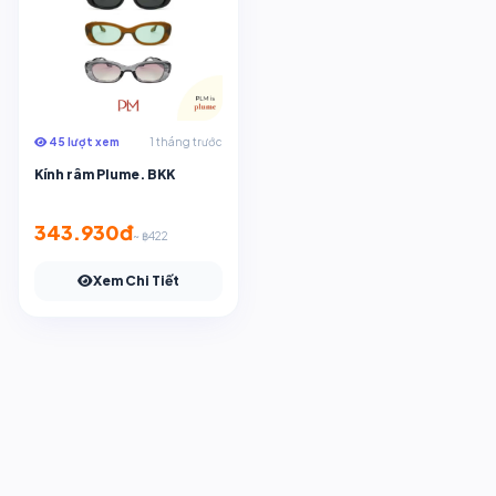
45 lượt xem
1 tháng trước
Kính râm Plume. BKK
343.930đ
~ ฿422
Xem Chi Tiết