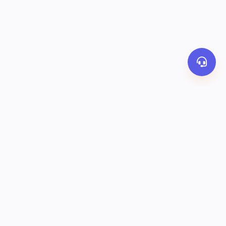
PHƯƠNG THỨC THANH TOÁN
y
Banking
Ví OrderThai
COD
KẾT NỐI VỚI CHÚNG TÔI