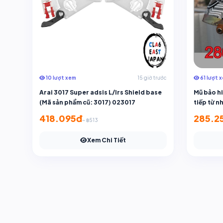
10 lượt xem
15 giờ trước
61 lượt 
Arai 3017 Super adsis L/lrs Shield base
Mũ bảo h
(Mã sản phẩm cũ: 3017) 023017
tiếp từ n
bảo hiểm
418.095đ
285.2
~ ฿513
Xem Chi Tiết