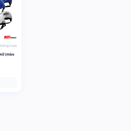
 tháng trước
 nữ (màu