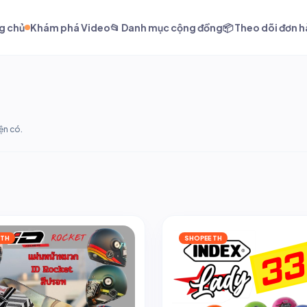
g chủ
Khám phá Video
📂 Danh mục cộng đồng
📦 Theo dõi đơn 
ện có.
 TH
SHOPEE TH