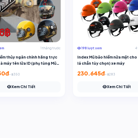
xem
1 tháng trước
198 lượt xem
4
iểm thủy ngân chính hãng trực
Index Mũ bảo hiểm nửa mặt cho
hà máy tên lửa ID (phụ tùng Mũ
lá chắn tùy chọn) xe máy
)
50đ
230.645đ
~ ฿350
~ ฿283
Xem Chi Tiết
Xem Chi Tiết