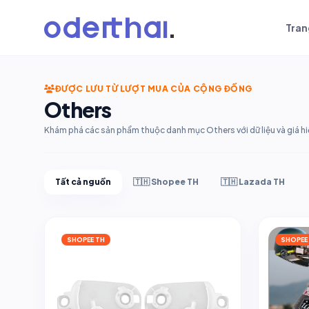
Tran
ĐƯỢC LƯU TỪ LƯỢT MUA CỦA CỘNG ĐỒNG
Others
Khám phá các sản phẩm thuộc danh mục Others với dữ liệu và giá hi
Tất cả nguồn
🇹🇭 Shopee TH
🇹🇭 Lazada TH
SHOPEE TH
SHOPEE