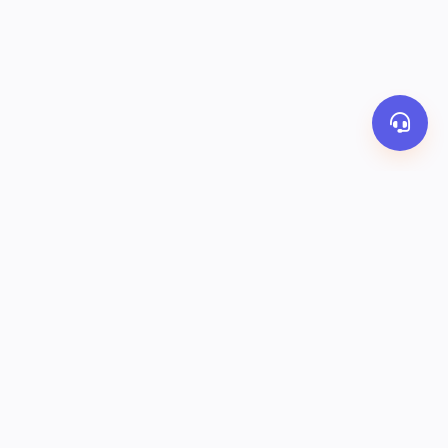
PHƯƠNG THỨC THANH TOÁN
y
Banking
Ví OrderThai
COD
KẾT NỐI VỚI CHÚNG TÔI