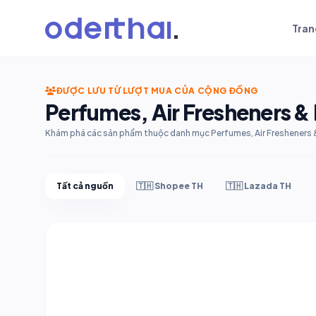
Tran
ĐƯỢC LƯU TỪ LƯỢT MUA CỦA CỘNG ĐỒNG
Perfumes, Air Fresheners & 
Khám phá các sản phẩm thuộc danh mục Perfumes, Air Fresheners & Pu
Tất cả nguồn
🇹🇭 Shopee TH
🇹🇭 Lazada TH