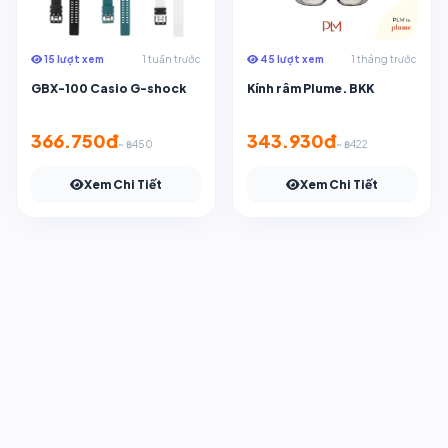
15 lượt xem
1 tuần trước
45 lượt xem
1 tháng trước
GBX-100 Casio G-shock
Kính râm Plume. BKK
366.750đ
343.930đ
~ ฿450
~ ฿422
Xem Chi Tiết
Xem Chi Tiết