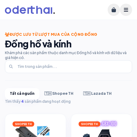
ĐƯỢC LƯU TỪ LƯỢT MUA CỦA CỘNG ĐỒNG
Đồng hồ và kính
Khám phá các sản phẩm thuộc danh mục Đồng hồ và kính với dữ liệu và
giá hiện có.
Tất cả nguồn
🇹🇭 Shopee TH
🇹🇭 Lazada TH
Tìm thấy
4
sản phẩm đang hoạt động
SHOPEE TH
SHOPEE TH