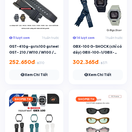
11 lượt xem
1 tuần trước
14 lượt xem
1 tuần trước
GST-410g-gsts100 gsteel
GBX-100 G-SHOCK (chỉ có
GST- 210 / W110 / W100 /
dây) GBX-100-1/GBX-
S110/S100/B100/GST-
100-8/GBX-100S-2
252.650đ
302.365đ
~ ฿310
~ ฿371
s300g gsts110 GST-400G
gst300 gst400
Xem Chi Tiết
Xem Chi Tiết
SHOPEE TH
SHOPEE TH