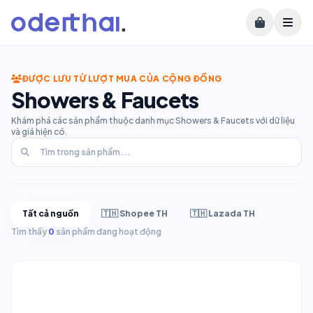
ĐƯỢC LƯU TỪ LƯỢT MUA CỦA CỘNG ĐỒNG
Showers & Faucets
Khám phá các sản phẩm thuộc danh mục Showers & Faucets với dữ liệu
và giá hiện có.
Tất cả nguồn
🇹🇭 Shopee TH
🇹🇭 Lazada TH
Tìm thấy
0
sản phẩm đang hoạt động