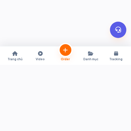
Trang chủ
Video
Order
Danh mục
Tracking
Trợ lý mua sắm trực tiếp từ Shopee & Lazada Thái Lan về Việt Nam.
Hỗ trợ quy đổi giá tự động, đặt hàng tiện lợi, thông quan nhanh
chóng và giao hàng tận nơi.