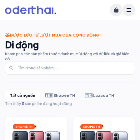
ĐƯỢC LƯU TỪ LƯỢT MUA CỦA CỘNG ĐỒNG
Di động
Khám phá các sản phẩm thuộc danh mục Di động với dữ liệu và giá hiện
có.
Tất cả nguồn
🇹🇭 Shopee TH
🇹🇭 Lazada TH
Tìm thấy
3
sản phẩm đang hoạt động
SHOPEE TH
SHOPEE TH