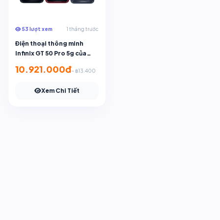
53 lượt xem
1 tháng trước
Điện thoại thông minh
Infinix GT 50 Pro 5g của
Banana It
10.921.000đ
~ ฿13.400
Xem Chi Tiết